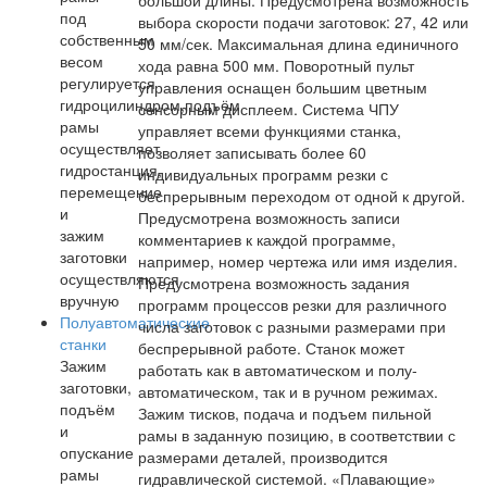
большой длины. Предусмотрена возможность
под
выбора скорости подачи заготовок: 27, 42 или
собственным
50 мм/сек. Максимальная длина единичного
весом
хода равна 500 мм. Поворотный пульт
регулируется
управления оснащен большим цветным
гидроцилиндром,подъём
сенсорным дисплеем. Система ЧПУ
рамы
управляет всеми функциями станка,
осуществляет
позволяет записывать более 60
гидростанция,
индивидуальных программ резки с
перемещение
беспрерывным переходом от одной к другой.
и
Предусмотрена возможность записи
зажим
комментариев к каждой программе,
заготовки
например, номер чертежа или имя изделия.
осуществляются
Предусмотрена возможность задания
вручную
программ процессов резки для различного
Полуавтоматические
числа заготовок с разными размерами при
станки
беспрерывной работе. Станок может
Зажим
работать как в автоматическом и полу-
заготовки,
автоматическом, так и в ручном режимах.
подъём
Зажим тисков, подача и подъем пильной
и
рамы в заданную позицию, в соответствии с
опускание
размерами деталей, производится
рамы
гидравлической системой. «Плавающие»