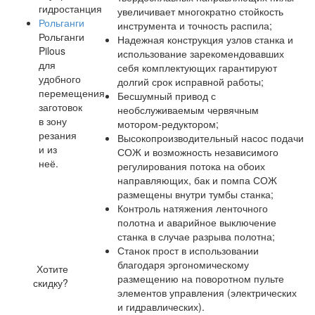
гидростанция
увеличивает многократно стойкость
Рольганги
инструмента и точность распила;
Рольганги
Надежная конструкция узлов станка и
Pilous
использование зарекомендовавших
для
себя комплектующих гарантируют
удобного
долгий срок исправной работы;
перемещения
Бесшумный привод с
заготовок
необслуживаемым червячным
в зону
мотором-редуктором;
резания
Высокопроизводительный насос подачи
и из
СОЖ и возможность независимого
неё.
регулирования потока на обоих
направляющих, бак и помпа СОЖ
размещены внутри тумбы станка;
Контроль натяжения ленточного
полотна и аварийное выключение
станка в случае разрыва полотна;
Станок прост в использовании
благодаря эргономическому
Хотите
размещению на поворотном пульте
скидку?
элементов управления (электрических
и гидравлических).