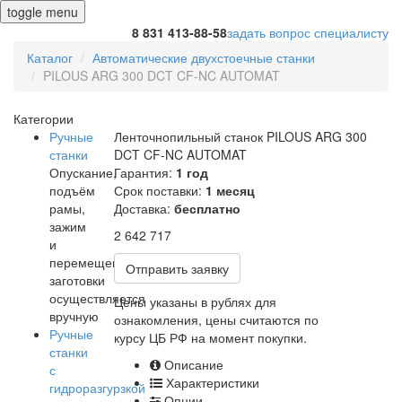
toggle menu
8 831 413-88-58
задать вопрос специалисту
Каталог
Автоматические двухстоечные станки
PILOUS ARG 300 DCT CF-NC AUTOMAT
Категории
Ручные
Ленточнопильный станок PILOUS ARG 300
станки
DCT CF-NC AUTOMAT
Опускание,
Гарантия:
1 год
подъём
Срок поставки:
1 месяц
рамы,
Доставка:
бесплатно
зажим
2 642 717
и
перемещение
Отправить заявку
заготовки
осуществляется
Цены указаны в рублях для
вручную
ознакомления, цены считаются по
Ручные
курсу ЦБ РФ на момент покупки.
станки
Описание
с
Характеристики
гидроразгурзкой
Опции