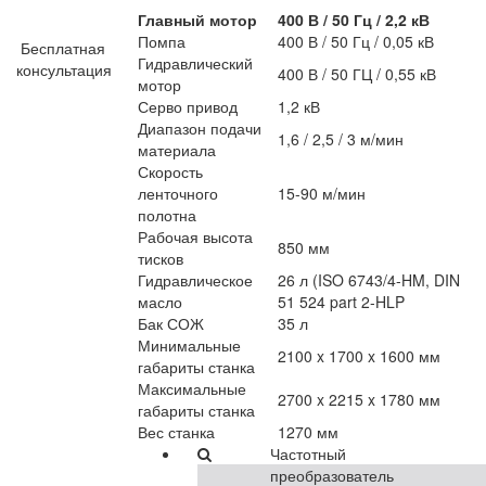
Главный мотор
400 В / 50 Гц / 2,2 кВ
Помпа
400 В / 50 Гц / 0,05 кВ
Бесплатная
Гидравлический
консультация
400 В / 50 ГЦ / 0,55 кВ
мотор
Серво привод
1,2 кВ
Диапазон подачи
1,6 / 2,5 / 3 м/мин
материала
Скорость
ленточного
15-90 м/мин
полотна
Рабочая высота
850 мм
тисков
Гидравлическое
26 л (ISO 6743/4-HM, DIN
масло
51 524 part 2-HLP
Бак СОЖ
35 л
Минимальные
2100 x 1700 x 1600 мм
габариты станка
Максимальные
2700 x 2215 x 1780 мм
габариты станка
Вес станка
1270 мм
Частотный
преобразователь​