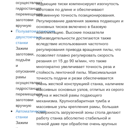
осуществляет
подающие тиски компенсируют изогнутость
гидростанция,
заготовок по длине и обеспечивают
перемещение
неизменную точность позиционирования.
заготовки
Регулирование давления зажима подающих и
вручную
основных тисков включено в базовую
Полуавтоматические
комплектацию. Высокие показатели
двухстоечные
производительности достигаются также
станки
вследствие использования частотного
Зажим
регулирования привода вращения пилы, что
заготовки,
позволяет плавно регулировать скорость
подъём
резания от 15 до 90 м/мин, что также
и
многократно увеличивает точность реза и
опускание
стойкость ленточной пилы. Максимальная
рамы
точность подачи и резки обеспечивается
осуществляет
очень жесткой конструкцией станка, наличием
гидростанция,
массивных основных узлов, отлитых из серого
перемещение
чугуна и жесткой рамы подающего
заготовки
механизма. Крупногабаритная тумба и
вручную
массивные узлы крепления рамы, большая
Автоматические
поверхность загрузочной зоны стола делают
станки
работу станка абсолютно стабильной и
Зажим
точной даже при обработке очень крупных