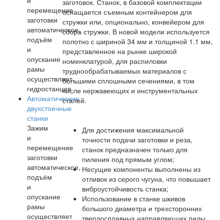
и
заготовок. Станок, в базовой комплектации
перемещение
оснащается съемным контейнером для
заготовки
стружки или, опционально, конвейером для
автоматическое,
сбора стружки. В новой модели используется
подъём
полотно с шириной 34 мм и толщиной 1.1 мм,
и
представленное на рынке широкой
опускание
номенклатурой, для распиловки
рамы
труднообрабатываемых материалов с
осуществляет
большими сплошными сечениями, в том
гидростанция
числе нержавеющих и инструментальных
Автоматические
сталей.
двухстоечные
станки
Зажим
Для достижения максимальной
и
точности подачи заготовки и реза,
перемещение
станок предназначен только для
заготовки
пиления под прямым углом;
автоматическое,
Несущие компоненты выполнены из
подъём
отливок из серого чугуна, что повышает
и
виброустойчивость станка;
опускание
Использование в станке шкивов
рамы
большого диаметра и трехсторонних
осуществляет
твердосплавных направляющих пилы