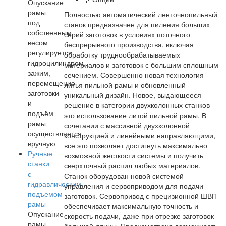
Опускание
рамы
Полностью автоматический ленточнопильный
под
станок предназначен для пиления больших
собственным
серий заготовок в условиях поточного
весом
беспрерывного производства, включая
регулируется
обработку труднообрабатываемых
гидроцилиндром,
материалов и заготовок с большим сплошным
зажим,
сечением. Совершенно новая технология
перемещение
литья пильной рамы и обновленный
заготовки
уникальный дизайн. Новое, выдающееся
и
решение в категории двухколонных станков –
подъём
это использование литой пильной рамы. В
рамы
сочетании с массивной двухколонной
осуществляется
конструкцией и линейными направляющими,
вручную
все это позволяет достигнуть максимально
Ручные
возможной жесткости системы и получить
станки
сверхточный распил любых материалов.
с
Станок оборудован новой системой
гидравлическим
управления и сервоприводом для подачи
подъемом
заготовок. Сервопривод с прецизионной ШВП
рамы
обеспечивает максимальную точность и
Опускание
скорость подачи, даже при отрезке заготовок
рамы