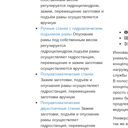
регулируется гидроцилиндром,
зажим, перемещение заготовки и
подъём рамы осуществляется
вручную
Ручные станки с гидравлическим
подъемом рамы
Опускание
рамы под собственным весом
регулируется
гидроцилиндром,подъём рамы
Инновац
осуществляет гидростанция,
уникаль
перемещение и зажим заготовки
концепц
осуществляются вручную
нагрузк
Полуавтоматические станки
службы 
Зажим заготовки, подъём и
В полос
опускание рамы осуществляет
концепц
гидростанция, перемещение
просто 
заготовки вручную
рамы бы
Полуавтоматические
продлев
двухстоечные станки
Зажим
ведущег
заготовки, подъём и опускание
Универс
рамы осуществляет
так же 
гидростанция, перемещение