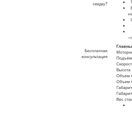
Т
скидку?
В
н
С
У
У
«
Главны
Бесплатная
Моторн
консультация
Подъём
Скорост
Высота 
Объем 
Объем 
Габарит
Габарит
Вес ста