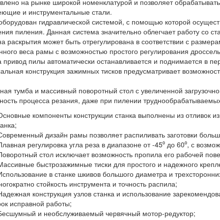
влено на рынке широкой номенклатурой и позволяет обрабатывать
ющие и инструментальные стали.
оборудован гидравлической системой, с помощью которой осущес
ния пиления. Данная система значительно облегчает работу со ст
а раскрытия может быть отрегулирована в соответствии с размера
нного веса рамы с возможностью простого регулирования дроссел
 привод пилы автоматически останавливается и поднимается в пе
альная конструкция зажимных тисков предусматривает возможность 
ная тумба и массивный поворотный стол с увеличенной загрузоч
ность процесса резания, даже при пилении труднообрабатываемы
сновные компоненты конструкции станка выполнены из отливок из 
анка;
овременный дизайн рамы позволяет распиливать заготовки больш
лавная регулировка угла реза в диапазоне от -45⁰ до 60⁰, с возможн
оворотный стол исключает возможность пропила его рабочей пове
ассивные быстрозажимные тиски для простого и надежного крепле
спользование в станке шкивов большого диаметра и трехсторонн
ногократно стойкость инструмента и точность распила;
адежная конструкция узлов станка и использование зарекомендов
рок исправной работы;
есшумный и необслуживаемый червячный мотор-редуктор;