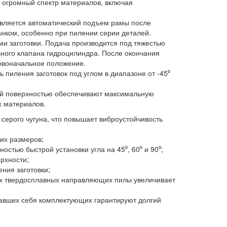
 огромный спектр материалов, включая
твляется автоматический подъем рамы после
анком, особенно при пилении серии деталей.
ми заготовки. Подача производится под тяжестью
ьного клапана гидроцилиндра. После окончания
рвоначальное положение.
пиления заготовок под углом в диапазоне от -45⁰
ной поверхностью обеспечивают максимальную
х материалов.
серого чугуна, что повышает виброустойчивость
их размеров;
остью быстрой установки угла на 45⁰, 60⁰ и 90⁰;
рхности;
ния заготовки;
их твердосплавных направляющих пилы увеличивает
авших себя комплектующих гарантируют долгий