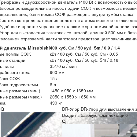
рехфазный двухскоростной двигатель (400 В) с возможностью выбо
ысокопроизводительный насос подачи СОЖ и возможность независ
аправляющих, бак и помпа СОЖ размещены внутри тумбы станка;
истема контроля натяжения полотна и автоматическое отключение
добное и простое управление станком с эргономичной панели, зак
пор для выставления заготовок со шкалой, длинной 500 мм в баз
свисание» отрезаемой части заготовки предотвращает заклинивани
й двигатель Mitsubishi
400 куб. См / 50 куб. Sm / 0,9 / 1,4
ые помпы СОЖ
кВт 400 куб. См / 50 куб. См / 0,05
ные станции
кВт 400 куб. См / 50 куб. Sm / 0,18
ь пилы
35/70 м / мин
рабочего стола
900 мм
бака СОЖ
15 л
бака гидросистемы
6 л
ные размеры (мин.)
1450 х 950 х 1650 мм
ные размеры (макс.)
2050 х 1550 х 1850 мм
нка
490 кг
DR-Упор
DR-Упор для выставления з
Входит в базовую комплектацию