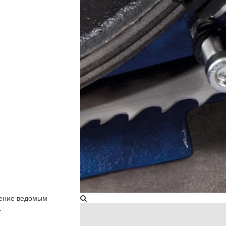
жение ведомым
.