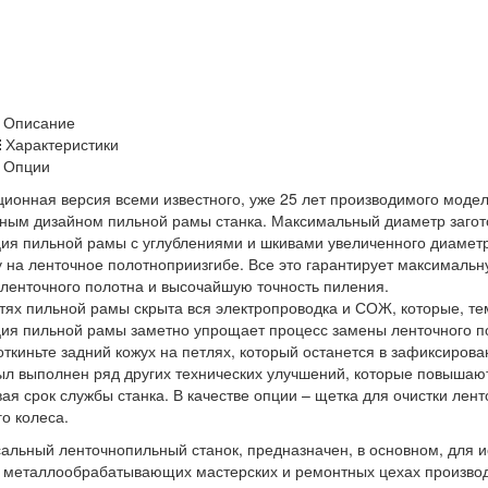
Описание
Характеристики
Опции
ионная версия всеми известного, уже 25 лет производимого моде
ным дизайном пильной рамы станка. Максимальный диаметр загото
ия пильной рамы с углублениями и шкивами увеличенного диаметр
у на ленточное полотноприизгибе. Все это гарантирует максимальн
ленточного полотна и высочайшую точность пиления.
тях пильной рамы скрыта вся электропроводка и СОЖ, которые, т
ия пильной рамы заметно упрощает процесс замены ленточного пол
откиньте задний кожух на петлях, который останется в зафиксиро
л выполнен ряд других технических улучшений, которые повышаю
ая срок службы станка. В качестве опции – щетка для очистки лен
о колеса.
альный ленточнопильный станок, предназначен, в основном, для и
в металлообрабатывающих мастерских и ремонтных цехах производ