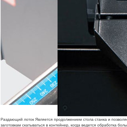
Раздающий лоток​
Является продолжением стола станка и позволя
заготовкам скатываться в контейнер, когда ведется обработка бол