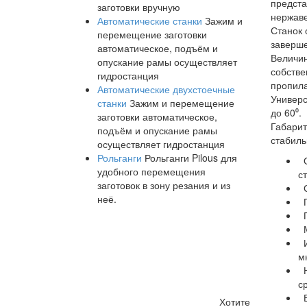
предста
заготовки вручную
нержаве
Автоматические станки
Зажим и
Станок 
перемещение заготовки
заверше
автоматическое, подъём и
Величин
опускание рамы осуществляет
собстве
гидростанция
пропила
Автоматические двухстоечные
Универс
станки
Зажим и перемещение
до 60⁰.
заготовки автоматическое,
Габарит
подъём и опускание рамы
стабиль
осуществляет гидростанция
Рольганги
Рольганги Pilous для
О
удобного перемещения
ст
заготовок в зону резания и из
С
неё.
П
П
М
И
м
Н
с
Б
Хотите