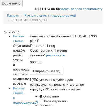
toggle menu
8 831 413-88-58
задать вопрос специалисту
Каталог
Ручные станки с гидроразгурзкой
PILOUS ARG 330 plus F
Категории
Ручные
Ленточнопильный станок PILOUS ARG 330
станки
plus F
Опускание,
Гарантия:
1 год
подъём
Срок поставки:
1 месяц
рамы,
Доставка:
рассчитать
зажим
990 853
и
перемещение
Отправить заявку
заготовки
осуществляется
Цены указаны в рублях для
вручную
ознакомления, цены считаются по
Ручные
курсу ЦБ РФ на момент покупки.
станки
Описание
с
Характеристики
гидроразгурзкой
Опции