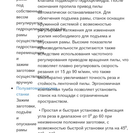
клапана подающего гидроцилиндра. После
под
окончания пропила привод пилы
собственным
автоматически останавливается. Для
весом
облегчения подъема рамы, станок оснащен
регулируется
пружинной системой с возможностью
гидроцилиндром,подъём
регулировки натяжения для изменения
рамы
усилия необходимого для подъема и
осуществляет
опускания рамы. Высокие показатели
гидростанция,
производительности достигаются также
перемещение
вследствие использования частотного
и
регулирования приводом вращения пилы, что
зажим
позволяет плавно регулировать скорость
заготовки
резания от 15 до 90 м/мин, что также
осуществляются
многократно увеличивает точность реза и
вручную
стойкость ленточной пилы. Эргономичная
Полуавтоматические
компактная тумба позволяет установить
станки
станок на площади с ограниченным
Зажим
пространством.
заготовки,
• Простая и быстрая установка и фиксация
подъём
угла реза в диапазоне от 0⁰ до 60 при
и
неизменном положении заготовки, с
опускание
возможностью быстрой установки угла на 45⁰,
рамы