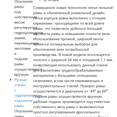
Опускание
рамы
Совершенно новая технология литья пильной
под
рамы и обновленный уникальный дизайн.
собственным
Литье корпуса рамы выполнено с полыми
весом
карманами, проходящими по всей длине
регулируется
рамы, что позволило добиться большей
гидроцилиндром,
жесткости рамы и повышения точности реза.
зажим,
Использование прочной, широкой ленты
перемещение
является оптимальным выбором для
заготовки
обеспечения всех потребностей
и
производства. В новой модели используется
подъём
полотно с шириной 34 мм и толщиной 1.1 мм,
рамы
позволяющие использовать данный станок
осуществляется
для распиловки труднообрабатываемых
вручную
материалов с большими сплошными
Ручные
сечениями, в том числе нержавеющих и
станки
инструментальных сталей. Поворот рамы
с
осуществляется в диапазоне от -45⁰ до 60⁰.
гидравлическим
Подъем рамы осуществляется вручную,
подъемом
рабочая подача производится под тяжестью
рамы
собственного веса рамы с возможностью
Опускание
простого регулирования дроссельного
рамы