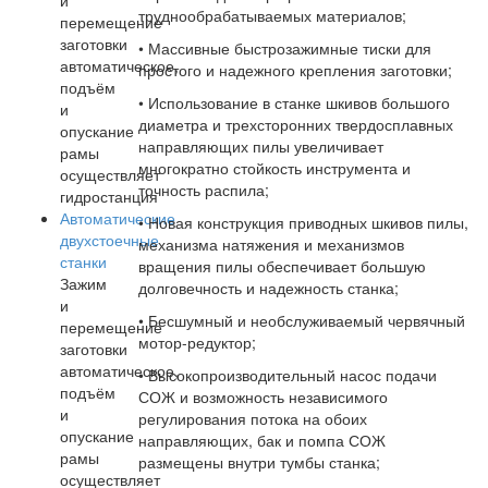
и
труднообрабатываемых материалов;
перемещение
заготовки
• Массивные быстрозажимные тиски для
автоматическое,
простого и надежного крепления заготовки;
подъём
• Использование в станке шкивов большого
и
диаметра и трехсторонних твердосплавных
опускание
направляющих пилы увеличивает
рамы
многократно стойкость инструмента и
осуществляет
точность распила;
гидростанция
Автоматические
• Новая конструкция приводных шкивов пилы,
двухстоечные
механизма натяжения и механизмов
станки
вращения пилы обеспечивает большую
Зажим
долговечность и надежность станка;
и
• Бесшумный и необслуживаемый червячный
перемещение
мотор-редуктор;
заготовки
автоматическое,
• Высокопроизводительный насос подачи
подъём
СОЖ и возможность независимого
и
регулирования потока на обоих
опускание
направляющих, бак и помпа СОЖ
рамы
размещены внутри тумбы станка;
осуществляет