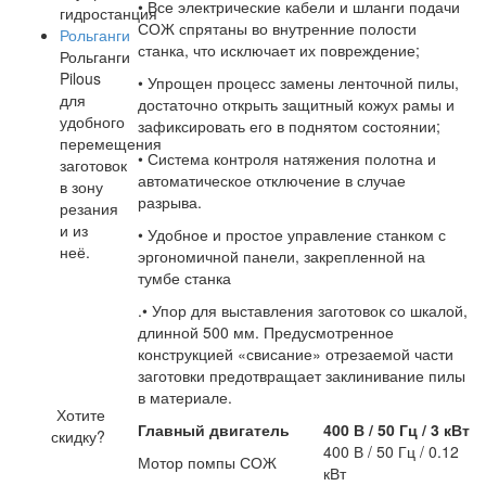
• Все электрические кабели и шланги подачи
гидростанция
СОЖ спрятаны во внутренние полости
Рольганги
станка, что исключает их повреждение;
Рольганги
Pilous
• Упрощен процесс замены ленточной пилы,
для
достаточно открыть защитный кожух рамы и
удобного
зафиксировать его в поднятом состоянии;
перемещения
• Система контроля натяжения полотна и
заготовок
автоматическое отключение в случае
в зону
разрыва.
резания
и из
• Удобное и простое управление станком с
неё.
эргономичной панели, закрепленной на
тумбе станка
.• Упор для выставления заготовок со шкалой,
длинной 500 мм. Предусмотренное
конструкцией «свисание» отрезаемой части
заготовки предотвращает заклинивание пилы
в материале.
Хотите
Главный двигатель
400 В / 50 Гц / 3 кВт
скидку?
400 В / 50 Гц / 0.12
Мотор помпы СОЖ
кВт