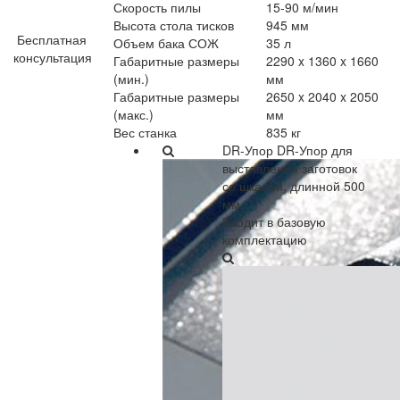
Скорость пилы
15-90 м/мин
Высота стола тисков
945 мм
Бесплатная
Объем бака СОЖ
35 л
консультация
Габаритные размеры
2290 x 1360 x 1660
(мин.)
мм
Габаритные размеры
2650 x 2040 x 2050
(макс.)
мм
Вес станка
835 кг
DR-Упор
DR-Упор для
выставления заготовок
со шкалой, длинной 500
мм.
Входит в базовую
комплектацию