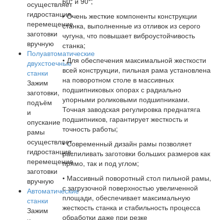
60⁰ и 90⁰;
осуществляет
гидростанция,
• Очень жесткие компоненты конструкции
перемещение
станка, выполненные из отливок из серого
заготовки
чугуна, что повышает виброустойчивость
вручную
станка;
Полуавтоматические
• Для обеспечения максимальной жесткости
двухстоечные
всей конструкции, пильная рама установлена
станки
на поворотном столе в массивных
Зажим
подшипниковых опорах с радиально
заготовки,
упорными роликовыми подшипниками.
подъём
Точная заводская регулировка преднатяга
и
подшипников, гарантирует жесткость и
опускание
точность работы;
рамы
осуществляет
• Современный дизайн рамы позволяет
гидростанция,
распиливать заготовки больших размеров как
перемещение
прямо, так и под углом;
заготовки
• Массивный поворотный стол пильной рамы,
вручную
с загрузочной поверхностью увеличенной
Автоматические
площади, обеспечивает максимальную
станки
жесткость станка и стабильность процесса
Зажим
обработки даже при резке